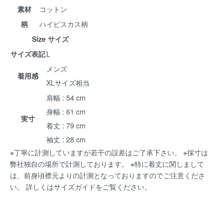
素材
コットン
柄
ハイビスカス柄
Size サイズ
サイズ表記
L
メンズ
着用感
XLサイズ相当
肩幅 : 54 cm
身幅 : 61 cm
実寸
着丈 : 79 cm
袖丈 : 28 cm
※丁寧に計測していますが若干の誤差はご了承下さい。 ※採寸は
弊社独自の場所で計測しております。 ※特に着丈に関しまして
は、前身頃襟元よりの計測となっておりますのでご注意くださ
い。 詳しくは
サイズガイド
をご覧ください。