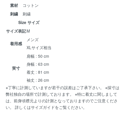
素材
コットン
刺繍
刺繍
Size サイズ
サイズ表記
M
メンズ
着用感
XLサイズ相当
肩幅 : 50 cm
身幅 : 63 cm
実寸
着丈 : 81 cm
袖丈 : 26 cm
※丁寧に計測していますが若干の誤差はご了承下さい。 ※採寸は
弊社独自の場所で計測しております。 ※特に着丈に関しまして
は、前身頃襟元よりの計測となっておりますのでご注意くださ
い。 詳しくは
サイズガイド
をご覧ください。