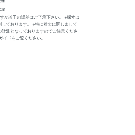
 cm
 cm
すが若干の誤差はご了承下さい。 ※採寸は
測しております。 ※特に着丈に関しまして
の計測となっておりますのでご注意くださ
ガイド
をご覧ください。