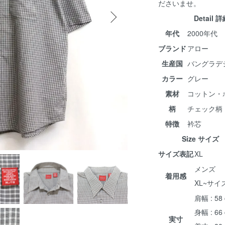
ださいませ。
Detail 
年代
2000年代
ブランド
アロー
生産国
バングラデ
カラー
グレー
素材
コットン・
柄
チェック柄
特徴
衿芯
Size サイズ
サイズ表記
XL
メンズ
着用感
XL~サイ
肩幅 : 58
身幅 : 66
実寸