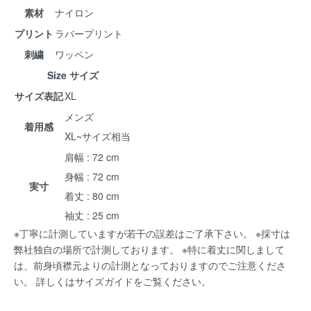
素材
ナイロン
プリント
ラバープリント
刺繍
ワッペン
Size サイズ
サイズ表記
XL
メンズ
着用感
XL~サイズ相当
肩幅 : 72 cm
身幅 : 72 cm
実寸
着丈 : 80 cm
袖丈 : 25 cm
※丁寧に計測していますが若干の誤差はご了承下さい。 ※採寸は
弊社独自の場所で計測しております。 ※特に着丈に関しまして
は、前身頃襟元よりの計測となっておりますのでご注意くださ
い。 詳しくは
サイズガイド
をご覧ください。