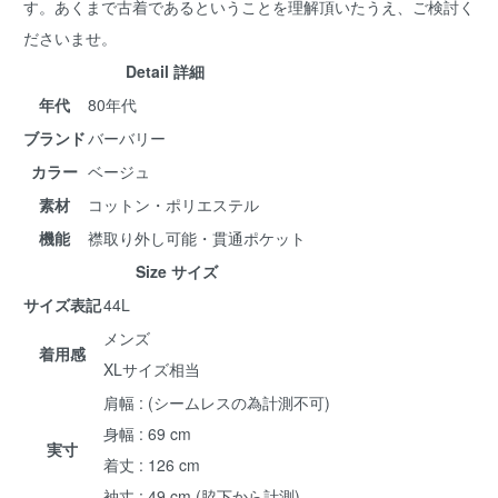
す。あくまで古着であるということを理解頂いたうえ、ご検討く
ださいませ。
Detail 詳細
年代
80年代
ブランド
バーバリー
カラー
ベージュ
素材
コットン・ポリエステル
機能
襟取り外し可能・貫通ポケット
Size サイズ
サイズ表記
44L
メンズ
着用感
XLサイズ相当
肩幅 : (シームレスの為計測不可)
身幅 : 69 cm
実寸
着丈 : 126 cm
袖丈 : 49 cm (脇下から計測)