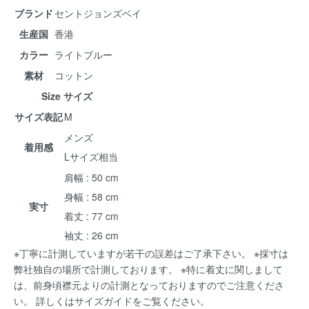
ブランド
セントジョンズベイ
生産国
香港
カラー
ライトブルー
素材
コットン
Size サイズ
サイズ表記
M
メンズ
着用感
Lサイズ相当
肩幅 : 50 cm
身幅 : 58 cm
実寸
着丈 : 77 cm
袖丈 : 26 cm
※丁寧に計測していますが若干の誤差はご了承下さい。 ※採寸は
弊社独自の場所で計測しております。 ※特に着丈に関しまして
は、前身頃襟元よりの計測となっておりますのでご注意くださ
い。 詳しくは
サイズガイド
をご覧ください。