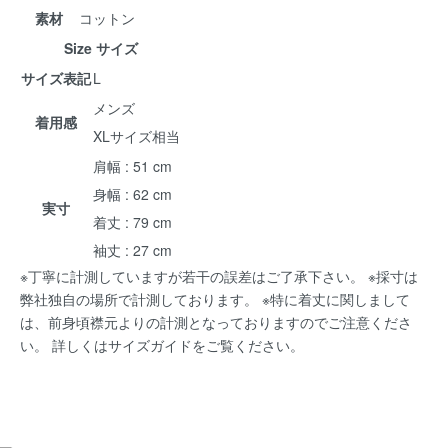
素材
コットン
Size サイズ
サイズ表記
L
メンズ
着用感
XLサイズ相当
肩幅 : 51 cm
身幅 : 62 cm
実寸
着丈 : 79 cm
袖丈 : 27 cm
※丁寧に計測していますが若干の誤差はご了承下さい。 ※採寸は
弊社独自の場所で計測しております。 ※特に着丈に関しまして
は、前身頃襟元よりの計測となっておりますのでご注意くださ
い。 詳しくは
サイズガイド
をご覧ください。