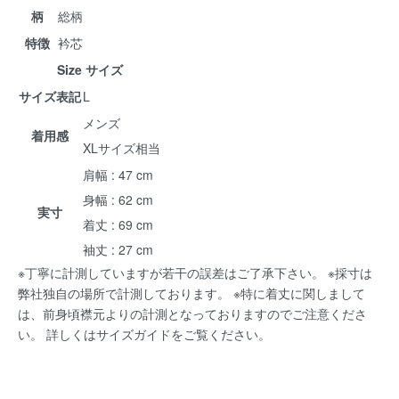
柄
総柄
特徴
衿芯
Size サイズ
サイズ表記
L
メンズ
着用感
XLサイズ相当
肩幅 : 47 cm
身幅 : 62 cm
実寸
着丈 : 69 cm
袖丈 : 27 cm
※丁寧に計測していますが若干の誤差はご了承下さい。 ※採寸は
弊社独自の場所で計測しております。 ※特に着丈に関しまして
は、前身頃襟元よりの計測となっておりますのでご注意くださ
い。 詳しくは
サイズガイド
をご覧ください。