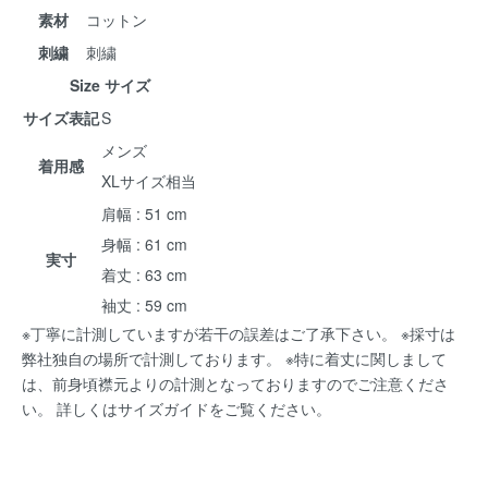
素材
コットン
刺繍
刺繍
Size サイズ
サイズ表記
S
メンズ
着用感
XLサイズ相当
肩幅 : 51 cm
身幅 : 61 cm
実寸
着丈 : 63 cm
袖丈 : 59 cm
※丁寧に計測していますが若干の誤差はご了承下さい。 ※採寸は
弊社独自の場所で計測しております。 ※特に着丈に関しまして
は、前身頃襟元よりの計測となっておりますのでご注意くださ
い。 詳しくは
サイズガイド
をご覧ください。