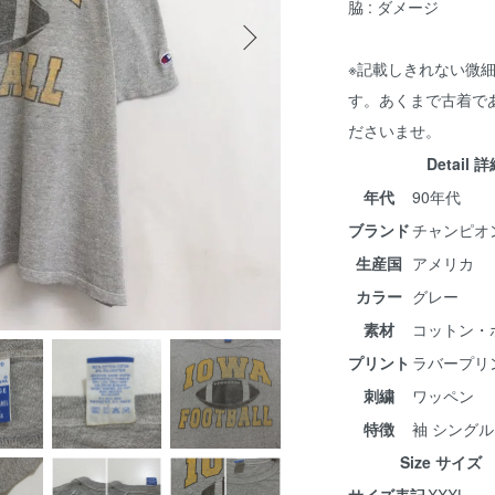
脇 : ダメージ
※記載しきれない微
す。あくまで古着で
ださいませ。
Detail 
年代
90年代
ブランド
チャンピオ
生産国
アメリカ
カラー
グレー
素材
コットン・
プリント
ラバープリ
刺繍
ワッペン
特徴
袖 シング
Size サイズ
サイズ表記
XXXL