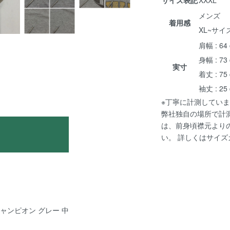
メンズ
着用感
XL~サイ
肩幅 : 64
身幅 : 73
実寸
着丈 : 75
袖丈 : 25
※丁寧に計測していま
弊社独自の場所で計
は、前身頃襟元より
い。 詳しくは
サイズ
e チャンピオン グレー 中