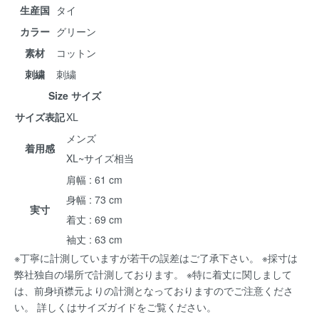
生産国
タイ
カラー
グリーン
素材
コットン
刺繍
刺繍
Size サイズ
サイズ表記
XL
メンズ
着用感
XL~サイズ相当
肩幅 : 61 cm
身幅 : 73 cm
実寸
着丈 : 69 cm
袖丈 : 63 cm
※丁寧に計測していますが若干の誤差はご了承下さい。 ※採寸は
弊社独自の場所で計測しております。 ※特に着丈に関しまして
は、前身頃襟元よりの計測となっておりますのでご注意くださ
い。 詳しくは
サイズガイド
をご覧ください。