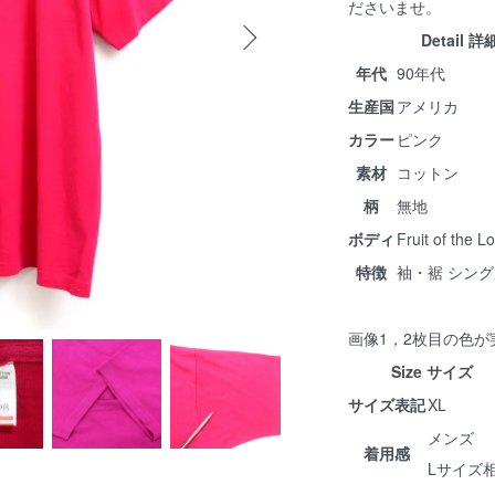
ださいませ。
Detail 詳
年代
90年代
生産国
アメリカ
カラー
ピンク
素材
コットン
柄
無地
ボディ
Fruit of the 
特徴
袖・裾 シン
画像1，2枚目の色
Size サイズ
サイズ表記
XL
メンズ
着用感
Lサイズ