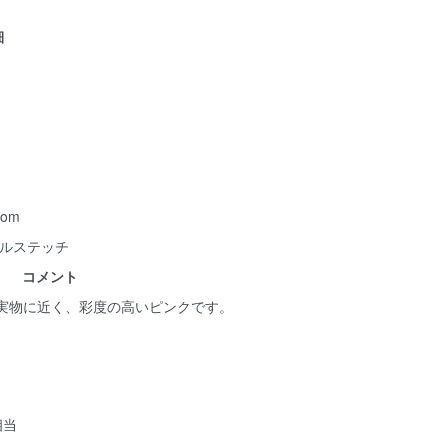
細
Loom
グルステッチ
コメント
が実物に近く、彩度の高いピンクです。
相当