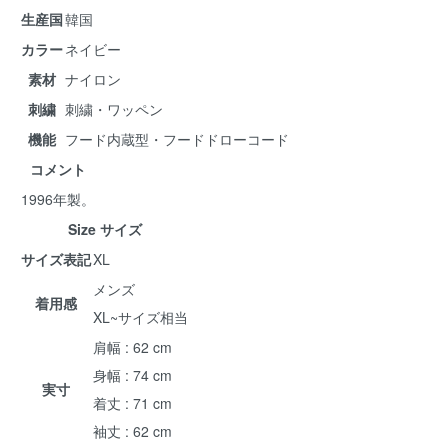
生産国
韓国
カラー
ネイビー
素材
ナイロン
刺繍
刺繍・ワッペン
機能
フード内蔵型・フードドローコード
コメント
1996年製。
Size サイズ
サイズ表記
XL
メンズ
着用感
XL~サイズ相当
肩幅 : 62 cm
身幅 : 74 cm
実寸
着丈 : 71 cm
袖丈 : 62 cm