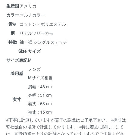
生産国
アメリカ
カラー
マルチカラー
素材
コットン・ポリエステル
柄
リアルツリーカモ
特徴
袖・裾 シングルステッチ
Size サイズ
サイズ表記
M
メンズ
着用感
Mサイズ相当
肩幅 : 48 cm
身幅 : 51 cm
実寸
着丈 : 63 cm
袖丈 : 15 cm
※丁寧に計測していますが若干の誤差はご了承下さい。 ※採寸は
弊社独自の場所で計測しております。 ※特に着丈に関しまして
は、前身頃襟元よりの計測となっておりますのでご注意くださ