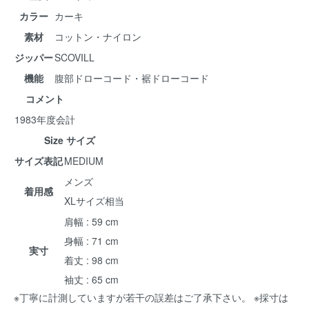
カラー
カーキ
素材
コットン・ナイロン
ジッパー
SCOVILL
機能
腹部ドローコード・裾ドローコード
コメント
1983年度会計
Size サイズ
サイズ表記
MEDIUM
メンズ
着用感
XLサイズ相当
肩幅 : 59 cm
身幅 : 71 cm
実寸
着丈 : 98 cm
袖丈 : 65 cm
※丁寧に計測していますが若干の誤差はご了承下さい。 ※採寸は