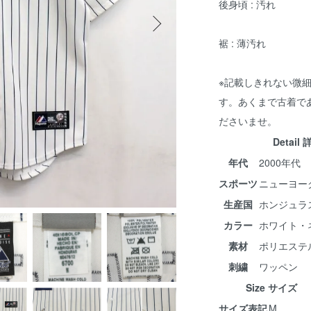
後身頃 : 汚れ
裾 : 薄汚れ
※記載しきれない微
す。あくまで古着で
ださいませ。
Detail 
年代
2000年代
スポーツ
ニューヨー
生産国
ホンジュラ
カラー
ホワイト・
素材
ポリエステ
刺繍
ワッペン
Size サイズ
サイズ表記
M