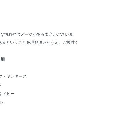
細な汚れやダメージがある場合がございま
あるということを理解頂いたうえ、ご検討く
詳細
ク・ヤンキース
ス
ネイビー
ル