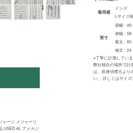
メンズ
着用感
Lサイズ
肩幅 : 49
身幅 : 58
実寸
着丈 : 80
袖丈 : 24
※丁寧に計測していま
弊社独自の場所で計
は、前身頃襟元より
い。 詳しくは
サイズ
ムジャージ メジャーリ
品 USED #L アメカジ