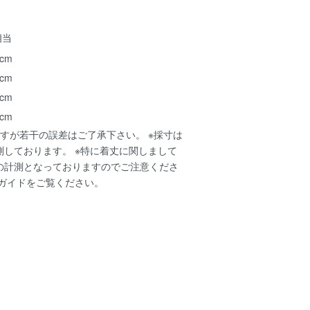
相当
 cm
 cm
 cm
 cm
すが若干の誤差はご了承下さい。 ※採寸は
測しております。 ※特に着丈に関しまして
の計測となっておりますのでご注意くださ
ガイド
をご覧ください。