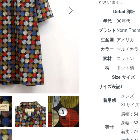
ださいませ。
Detail 詳細
年代
90年代
ブランド
Norm Thom
生産国
アメリカ
カラー
マルチカラ
素材
コットン
柄
ドット柄
Size サイズ
サイズ表記
L
メンズ
着用感
XLサイ
肩幅 : 54
身幅 : 63
実寸
着丈 : 77
袖丈 : 27